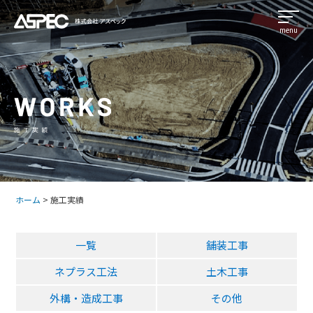
ホーム
>
施工実績
一覧
舗装工事
ネプラス工法
土木工事
外構・造成工事
その他